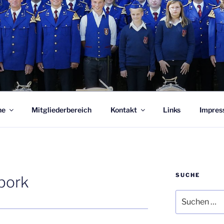
SZUG SPORK 1952 E.
ne
Mitgliederbereich
Kontakt
Links
Impres
SUCHE
pork
Suchen
nach: